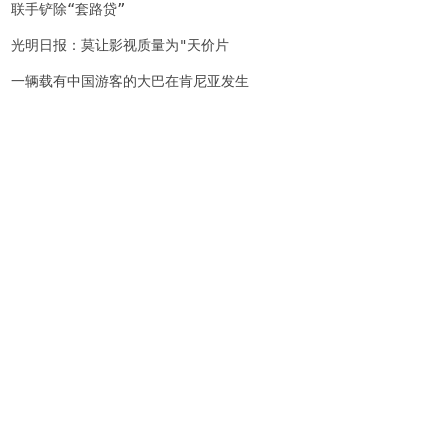
教育向世界一流迈进
联手铲除“套路贷”
光明日报：莫让影视质量为"天价片
酬"买单
一辆载有中国游客的大巴在肯尼亚发生
车祸致多人受伤