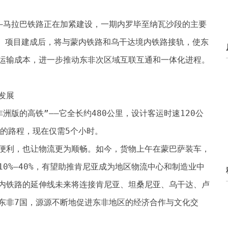
—马拉巴铁路正在加紧建设，一期内罗毕至纳瓦沙段的主要
%。项目建成后，将与蒙内铁路和乌干达境内铁路接轨，使东
运输成本，进一步推动东非次区域互联互通和一体化进程。
发展
洲版的高铁”——它全长约480公里，设计客运时速120公
时的路程，现在仅需5个小时。
便利，也让物流更为顺畅。如今，货物上午在蒙巴萨装车，
0%—40%，有望助推肯尼亚成为地区物流中心和制造业中
内铁路的延伸线未来将连接肯尼亚、坦桑尼亚、乌干达、卢
东非7国，源源不断地促进东非地区的经济合作与文化交