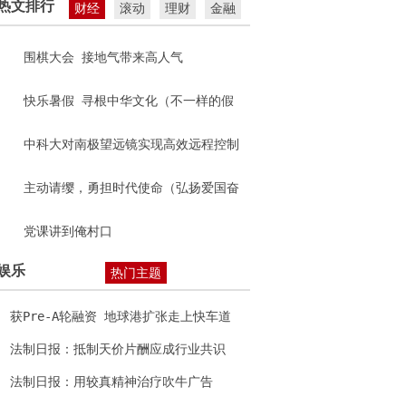
热文排行
财经
滚动
理财
金融
围棋大会 接地气带来高人气
快乐暑假 寻根中华文化（不一样的假
期）
中科大对南极望远镜实现高效远程控制
主动请缨，勇担时代使命（弘扬爱国奋
斗精神 建功立业新时代）
党课讲到俺村口
娱乐
热门主题
获Pre-A轮融资 地球港扩张走上快车道
法制日报：抵制天价片酬应成行业共识
法制日报：用较真精神治疗吹牛广告