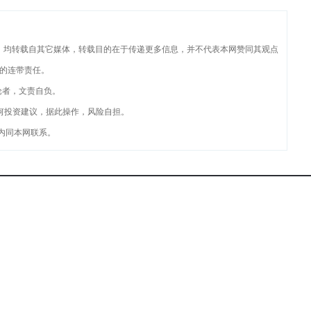
品，均转载自其它媒体，转载目的在于传递更多信息，并不代表本网赞同其观点
的连带责任。
论者，文责自负。
何投资建议，据此操作，风险自担。
内同本网联系。
 产品与服务 | 服务条款 | 法律声明| 广告服务| 寻求报道| 征稿启事
山西头条网 版权所有 CopyRight © 2003-2017 HeQing Media Ltd
举报中心邮箱：
[email protected]