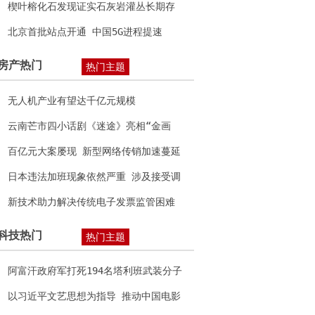
楔叶榕化石发现证实石灰岩灌丛长期存
在
北京首批站点开通 中国5G进程提速
房产热门
热门主题
无人机产业有望达千亿元规模
云南芒市四小话剧《迷途》亮相“金画
眉”全国儿童戏剧教育成果展获好评
百亿元大案屡现 新型网络传销加速蔓延
日本违法加班现象依然严重 涉及接受调
查的半数单位
新技术助力解决传统电子发票监管困难
等问题
科技热门
热门主题
阿富汗政府军打死194名塔利班武装分子
以习近平文艺思想为指导 推动中国电影