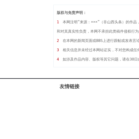
版权与免责声明：
1
本网注明“来源：×××”（非山西头条）的作
和对其真实性负责，本网不承担此类稿件侵权行为
2
在本网的新闻页面或BBS上进行跟帖或发表言
3
相关信息并未经过本网站证实，不对您构成任
4
如涉及作品内容、版权等其它问题，请在30日
友情链接
关于我们 | 大事记 |