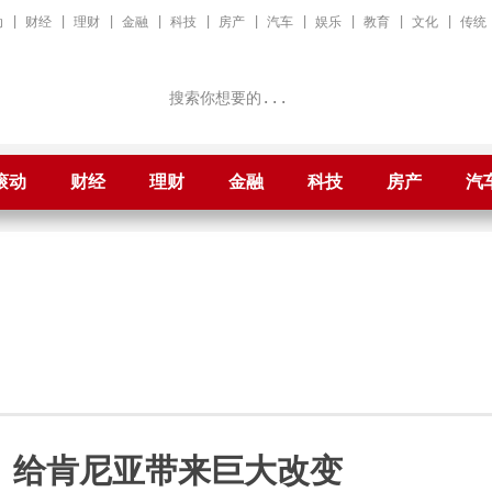
动
|
财经
|
理财
|
金融
|
科技
|
房产
|
汽车
|
娱乐
|
教育
|
文化
|
传统
滚动
财经
理财
金融
科技
房产
汽
 给肯尼亚带来巨大改变