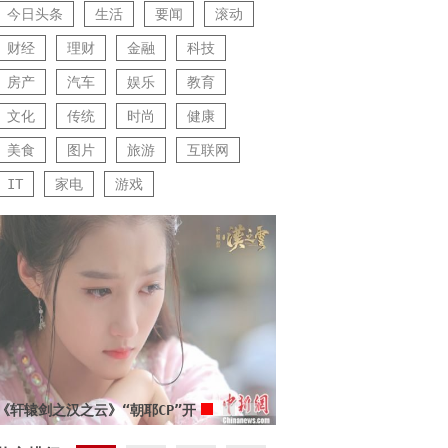
今日头条
生活
要闻
滚动
财经
理财
金融
科技
房产
汽车
娱乐
教育
文化
传统
时尚
健康
美食
图片
旅游
互联网
IT
家电
游戏
《轩辕剑之汉之云》“朝耶CP”开
启虐恋模式