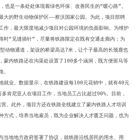
”，也是一条处处体现着绿色环保、改善民生的“暖心路”。
最大的野生动物保护区——察沃国家公园。为此，项目部聘
工作，最大限度地减少项目对公园环境的负面影响。为维护
路时“见缝插针”，尽量将铁路限定在既有交通走廊内；为
大型动物通道，架设的桥梁高达7米，让个子最高的长颈鹿也
，蒙内铁路还在沟渠处设置了100多个涵洞，既方便斑马等
路。
就业。数据显示，在铁路建设每100元花销中，就有40元
万多肯尼亚人在项目工作，当地员工占比超过90%。目前，
的运营。此外，项目方还在铁路全线建立了蒙内铁路人才培训
种方式，培养当地雇员，既为企业解决人才匮乏问题，也为
与当地地方政府签署了协议，就铁路沿线居民的用水、用