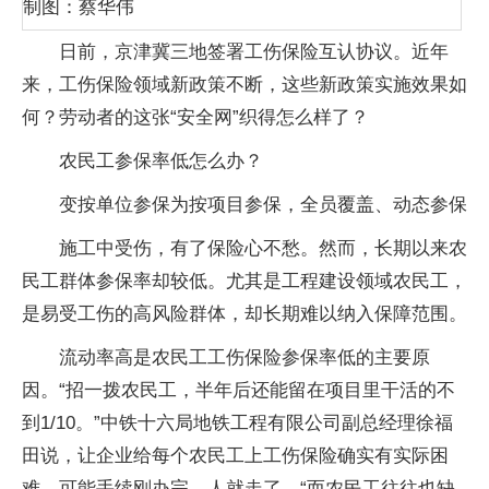
制图：蔡华伟
日前，京津冀三地签署工伤保险互认协议。近年
来，工伤保险领域新政策不断，这些新政策实施效果如
何？劳动者的这张“安全网”织得怎么样了？
农民工参保率低怎么办？
变按单位参保为按项目参保，全员覆盖、动态参保
施工中受伤，有了保险心不愁。然而，长期以来农
民工群体参保率却较低。尤其是工程建设领域农民工，
是易受工伤的高风险群体，却长期难以纳入保障范围。
流动率高是农民工工伤保险参保率低的主要原
因。“招一拨农民工，半年后还能留在项目里干活的不
到1/10。”中铁十六局地铁工程有限公司副总经理徐福
田说，让企业给每个农民工上工伤保险确实有实际困
难，可能手续刚办完，人就走了。“而农民工往往也缺