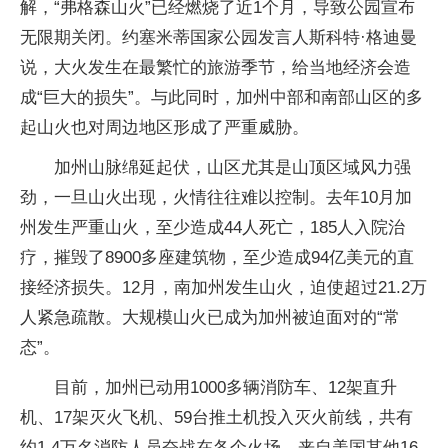
解，“弗格森山火”已经燃烧了近1个月，导致公园宣布
无限期关闭。约塞米蒂国家公园发言人斯科特·格迪曼
说，大火发生在最繁忙的旅游季节，给当地经济会造
成“巨大的损失”。与此同时，加州中部和南部山区的多
起山火也对周边地区形成了严重威胁。
加州山脉绵延起伏，山区尤其是山顶区域风力强
劲，一旦山火出现，火情往往难以控制。去年10月加
州发生严重山火，至少造成44人死亡，185人入院治
疗，摧毁了8900多座建筑物，至少造成94亿美元的直
接经济损失。12月，南加州发生山火，迫使超过21.2万
人紧急疏散。大规模山火已成为加州被迫面对的“常
态”。
目前，加州已动用1000多辆消防车、12架直升
机、17架灭火飞机、59台推土机投入灭火前线，共有
约1.4万名消防人员奋战在各个火场。来自美国其他16