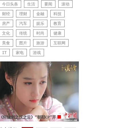
今日头条
生活
要闻
滚动
财经
理财
金融
科技
房产
汽车
娱乐
教育
文化
传统
时尚
健康
美食
图片
旅游
互联网
IT
家电
游戏
《轩辕剑之汉之云》“朝耶CP”开
启虐恋模式