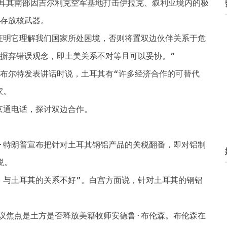
耳其南部因吉尔利克空军基地打击伊拉克、叙利亚境内的极
内存放核武器。
证明它理解我们国家所处困境，否则将置双边伙伴关系于危
须摒弃错误观念，即土美关系不对等且可以妥协。”
伊布尔特发表讲话时说，土耳其有“许多经济合作的可替代
家。
京通电话，探讨双边合作。
·特朗普宣布把针对土耳其钢铝产品的关税翻番，即对铝制
税。
）与土耳其的关系不好”。白宫方面说，针对土耳其的钢铝
议焦点是土方是否释放美籍牧师安德鲁·布伦森。布伦森在