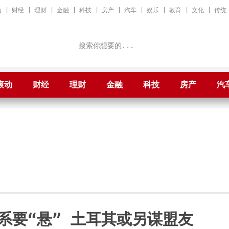
动
|
财经
|
理财
|
金融
|
科技
|
房产
|
汽车
|
娱乐
|
教育
|
文化
|
传统
滚动
财经
理财
金融
科技
房产
汽
系要“悬” 土耳其或另谋盟友