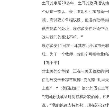
土耳其定居20多年，土耳其政府指认他
否认这一指认。美土随即相互施加新一
顿，商讨双方争端议题，但没有取得突
就布伦森的处境，埃尔多安在评论中说
这与我们的宪法不符。”
埃尔多安11日在土耳其东北部城市云
耻。为了一个牧师，你们宁可牺牲北约
【鸣不平】
对土美外交争端，正在与美国较劲的伊
伊朗外交部长穆罕默德·贾瓦德·扎里夫
上瘾”，“（美国政府）给北约盟友土
“美国必须戒除对制裁和欺凌的瘾，如
说，“我们以往支持邻邦，现在还会这