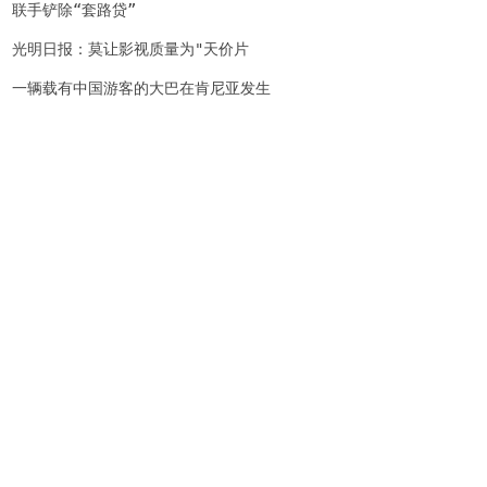
教育向世界一流迈进
联手铲除“套路贷”
光明日报：莫让影视质量为"天价片
酬"买单
一辆载有中国游客的大巴在肯尼亚发生
车祸致多人受伤