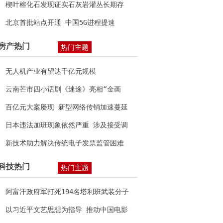
楔叶榕化石发现证实石灰岩灌丛长期存
在
北京首批站点开通 中国5G进程提速
房产热门
热门主题
无人机产业有望达千亿元规模
云南芒市四小话剧《迷途》亮相“金画
眉”全国儿童戏剧教育成果展获好评
百亿元大案屡现 新型网络传销加速蔓延
日本违法加班现象依然严重 涉及接受调
查的半数单位
新技术助力解决传统电子发票监管困难
等问题
科技热门
热门主题
阿富汗政府军打死194名塔利班武装分子
以习近平文艺思想为指导 推动中国电影