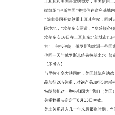
土耳其和美国是北约盟友，美国使用土
端组织“伊斯兰国”并据信在这座基地
“除非美国开始尊重土耳其主权，同时
险境地，”埃尔多安写道，“华盛顿必
埃尔多安10日在土耳其东北部城市巴
方”，包括伊朗、俄罗斯和欧洲一些国
他同一天与俄罗斯总统弗拉基米尔·普
【矛盾点】
与里拉汇率大跌同时，美国总统唐纳德
品加征20%关税，对钢产品加征50%关
特朗普把这一举措归因为“我们（美国
关税翻番决定定于8月13日生效。
美土关系进入几十年来最紧张时期，争