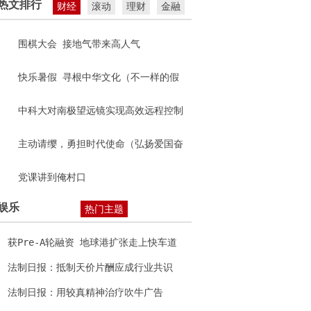
热文排行
财经
滚动
理财
金融
围棋大会 接地气带来高人气
快乐暑假 寻根中华文化（不一样的假
期）
中科大对南极望远镜实现高效远程控制
主动请缨，勇担时代使命（弘扬爱国奋
斗精神 建功立业新时代）
党课讲到俺村口
娱乐
热门主题
获Pre-A轮融资 地球港扩张走上快车道
法制日报：抵制天价片酬应成行业共识
法制日报：用较真精神治疗吹牛广告