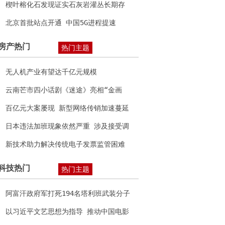
楔叶榕化石发现证实石灰岩灌丛长期存
在
北京首批站点开通 中国5G进程提速
房产热门
热门主题
无人机产业有望达千亿元规模
云南芒市四小话剧《迷途》亮相“金画
眉”全国儿童戏剧教育成果展获好评
百亿元大案屡现 新型网络传销加速蔓延
日本违法加班现象依然严重 涉及接受调
查的半数单位
新技术助力解决传统电子发票监管困难
等问题
科技热门
热门主题
阿富汗政府军打死194名塔利班武装分子
以习近平文艺思想为指导 推动中国电影