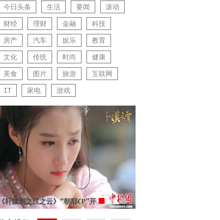
今日头条
生活
要闻
滚动
财经
理财
金融
科技
房产
汽车
娱乐
教育
文化
传统
时尚
健康
美食
图片
旅游
互联网
IT
家电
游戏
《轩辕剑之汉之云》“朝耶CP”开
启虐恋模式