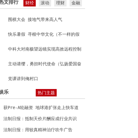
热文排行
财经
滚动
理财
金融
围棋大会 接地气带来高人气
快乐暑假 寻根中华文化（不一样的假
期）
中科大对南极望远镜实现高效远程控制
主动请缨，勇担时代使命（弘扬爱国奋
斗精神 建功立业新时代）
党课讲到俺村口
娱乐
热门主题
获Pre-A轮融资 地球港扩张走上快车道
法制日报：抵制天价片酬应成行业共识
法制日报：用较真精神治疗吹牛广告